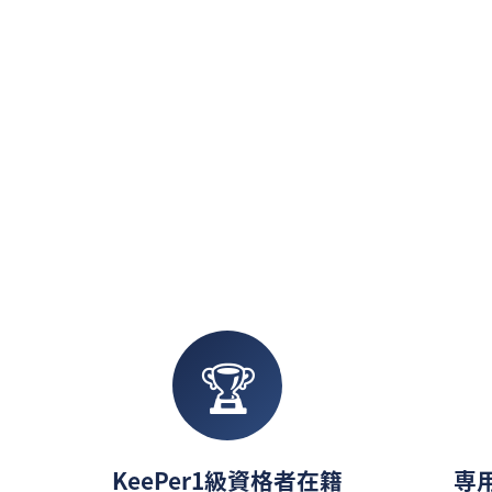
🏆
KeePer1級資格者在籍
専