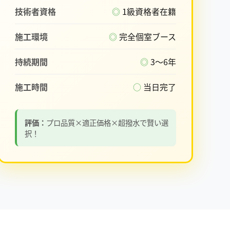
技術者資格
◎
1級資格者在籍
施工環境
◎
完全個室ブース
持続期間
◎
3〜6年
施工時間
○
当日完了
評価：
プロ品質×適正価格×超撥水で賢い選
択！