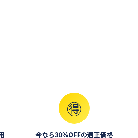
🉐
用
今なら30%OFFの適正価格