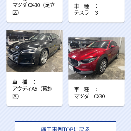
マツダ CX-30（足立
区）
テスラ ３
アウディA5（葛飾
区）
マツダ CX30
施工事例TOPに戻る