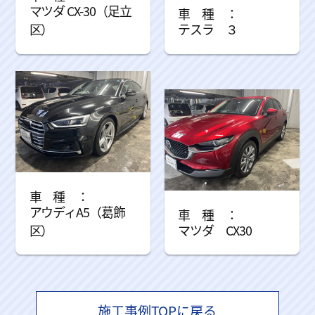
マツダ CX-30（足立
区）
テスラ ３
アウディA5（葛飾
区）
マツダ CX30
施工事例TOPに戻る