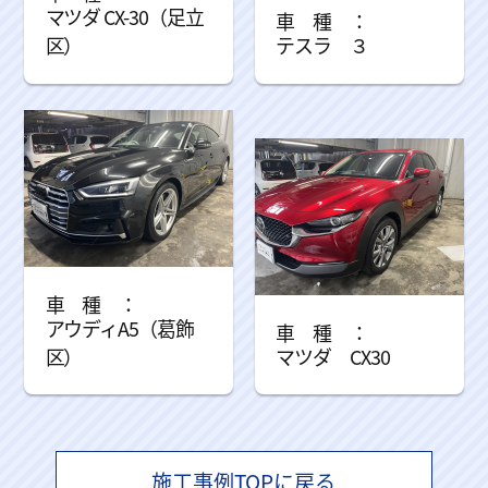
マツダ CX-30（足立
区）
テスラ ３
アウディA5（葛飾
区）
マツダ CX30
施工事例TOPに戻る