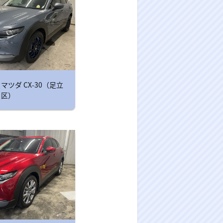
マツダ CX-30（足立
区）