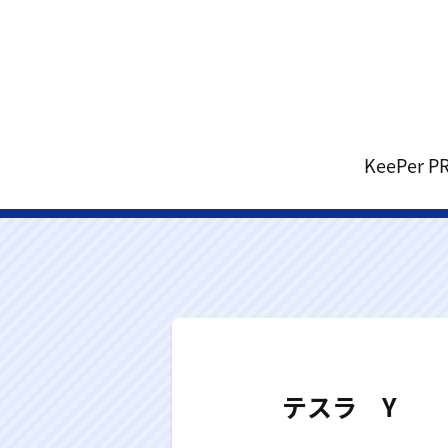
KeePe
テスラ Y