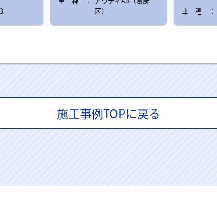
アウディA5（葛飾
３
区）
施工事例TOPに戻る