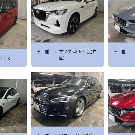
マツダ CX-60（足立
ソリオ
区）