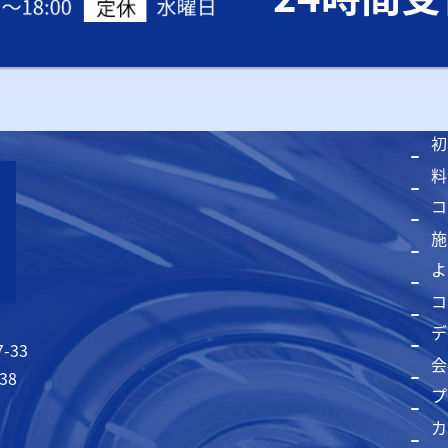
初
料
コ
施
よ
コ
デ
-33
会
38
プ
カ