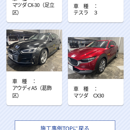
マツダ CX-30（足立
区）
テスラ ３
アウディA5（葛飾
区）
マツダ CX30
施工事例TOPに戻る