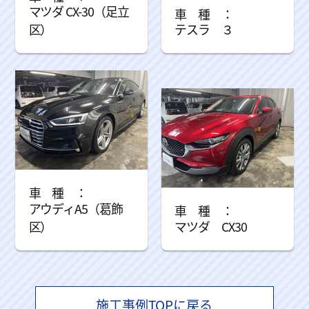
マツダ CX-30（足立
区）
テスラ ３
アウディA5（葛飾
区）
マツダ CX30
施工事例TOPに戻る