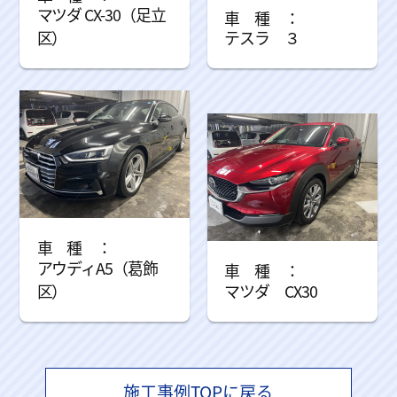
マツダ CX-30（足立
区）
テスラ ３
アウディA5（葛飾
区）
マツダ CX30
施工事例TOPに戻る