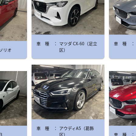
マツダ CX-60（足立
ソリオ
区）
アウディA5（葛飾
３
区）