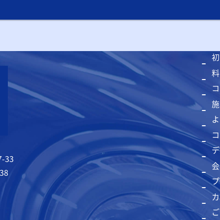
初
料
コ
施
よ
コ
デ
-33
会
38
プ
カ
ご