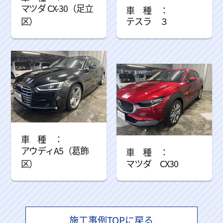
マツダ CX-30（足立
区）
テスラ ３
アウディA5（葛飾
区）
マツダ CX30
施工事例TOPに戻る