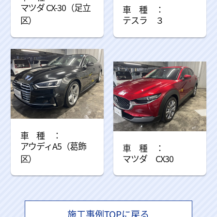
マツダ CX-30（足立
区）
テスラ ３
アウディA5（葛飾
区）
マツダ CX30
施工事例TOPに戻る