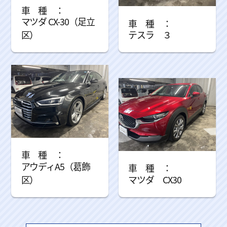
マツダ CX-30（足立
区）
テスラ ３
アウディA5（葛飾
区）
マツダ CX30