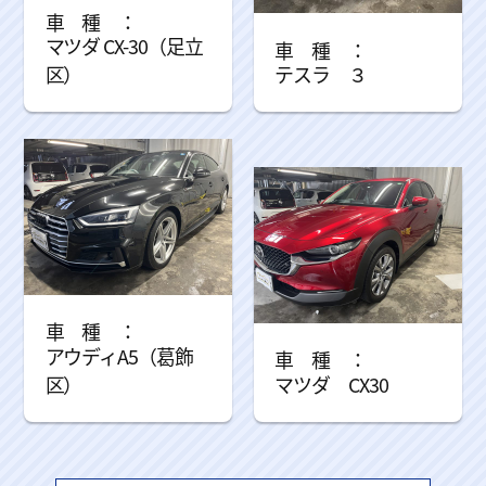
マツダ CX-30（足立
区）
テスラ ３
アウディA5（葛飾
区）
マツダ CX30