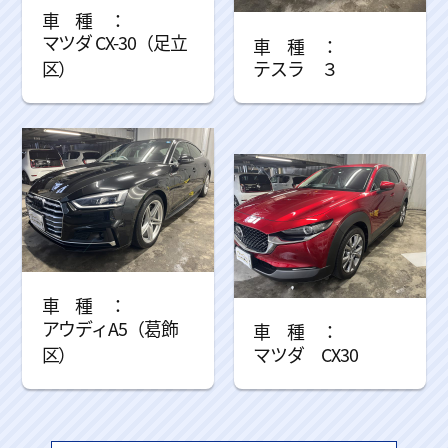
マツダ CX-30（足立
区）
テスラ ３
アウディA5（葛飾
区）
マツダ CX30