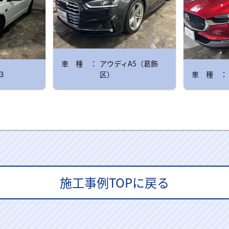
アウディA5（葛飾
３
区）
施工事例TOPに戻る