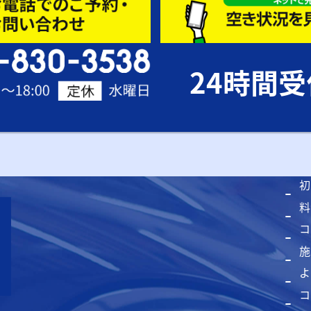
24時間
初
料
コ
施
よ
コ