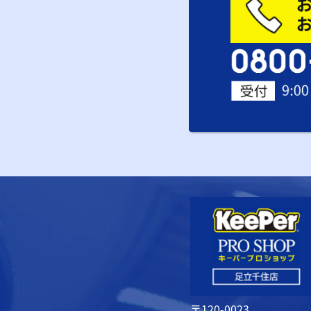
〒120-0023