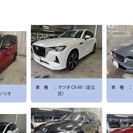
マツダ CX-60（足立
ソリオ
区）