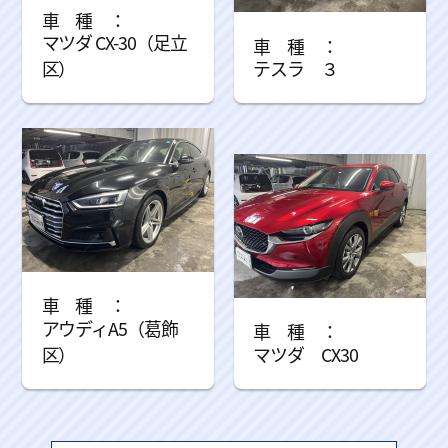
マツダ CX-30（足立
区）
テスラ ３
アウディA5（葛飾
区）
マツダ CX30