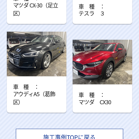
マツダ CX-30（足立
区）
テスラ ３
アウディA5（葛飾
区）
マツダ CX30
施工事例TOPに戻る