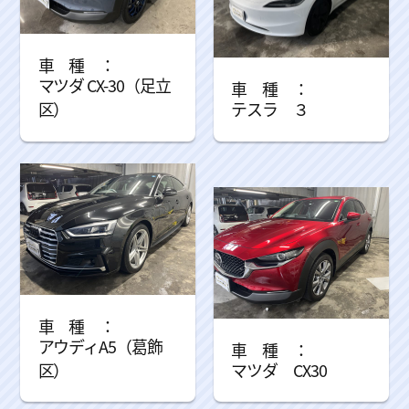
マツダ CX-30（足立
区）
テスラ ３
アウディA5（葛飾
区）
マツダ CX30