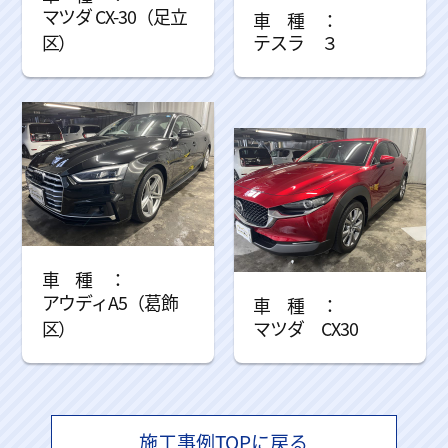
マツダ CX-30（足立
区）
テスラ ３
アウディA5（葛飾
区）
マツダ CX30
施工事例TOPに戻る